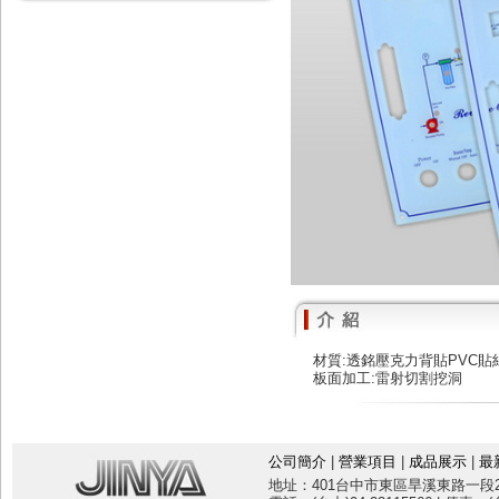
材質:透銘壓克力背貼PVC貼
板面加工:雷射切割挖洞
公司簡介
|
營業項目
|
成品展示
|
最
地址：401台中市東區旱溪東路一段20