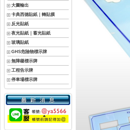
大圖輸出
卡典西德貼紙｜轉貼膜
反光貼紙
夜光貼紙｜蓄光貼紙
玻璃貼紙
GHS危險物標示牌
無障礙標示牌
工程告示牌
停車場標示牌