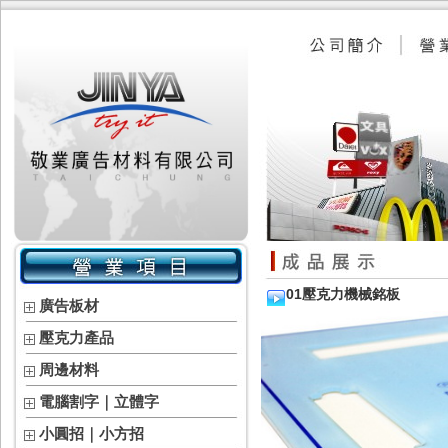
01壓克力機械銘板
廣告板材
壓克力產品
周邊材料
電腦割字｜立體字
小圓招｜小方招