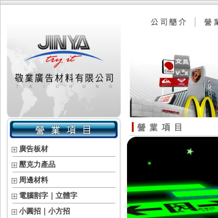
廣告板材
壓克力產品
周邊材料
電腦割字｜立體字
小圓招｜小方招