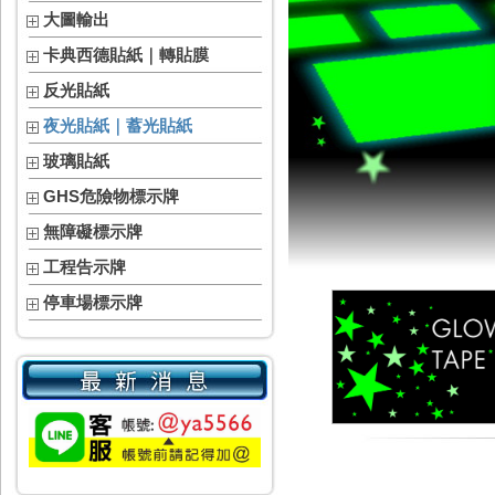
大圖輸出
卡典西德貼紙｜轉貼膜
反光貼紙
夜光貼紙｜蓄光貼紙
玻璃貼紙
GHS危險物標示牌
無障礙標示牌
工程告示牌
停車場標示牌