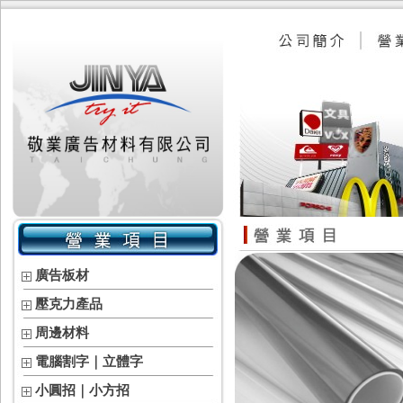
廣告板材
壓克力產品
周邊材料
電腦割字｜立體字
小圓招｜小方招