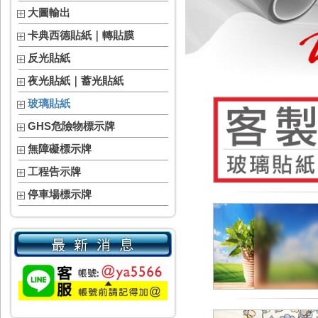
大圖輸出
卡典西德貼紙｜轉貼膜
反光貼紙
夜光貼紙｜蓄光貼紙
玻璃貼紙
GHS危險物標示牌
無障礙標示牌
工程告示牌
停車場標示牌