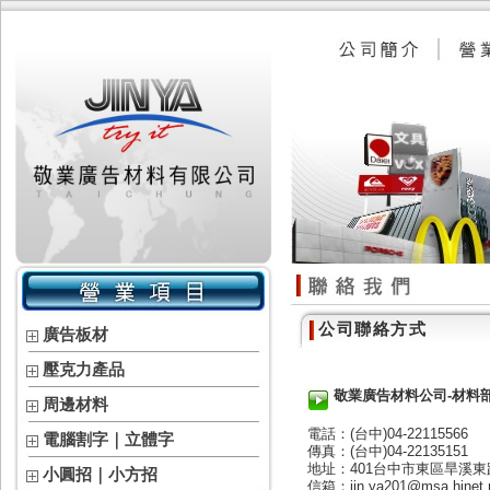
公司聯絡方式
廣告板材
壓克力產品
敬業廣告材料公司-材料部
周邊材料
電話：(台中)04-22115566
電腦割字｜立體字
傳真：(台中)04-22135151
地址：401台中市東區旱溪東
小圓招｜小方招
信箱：jin.ya201@msa.hinet.