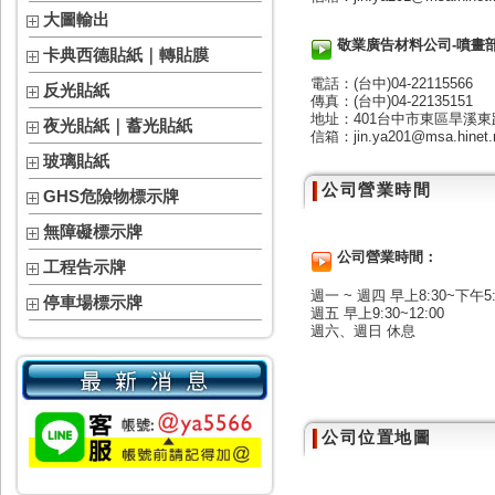
大圖輸出
敬業廣告材料公司-噴畫部
卡典西德貼紙｜轉貼膜
電話：(台中)04-22115566
反光貼紙
傳真：(台中)04-22135151
地址：401台中市東區旱溪東路
夜光貼紙｜蓄光貼紙
信箱：jin.ya201@msa.hinet.
玻璃貼紙
公司營業時間
GHS危險物標示牌
無障礙標示牌
公司營業時間：
工程告示牌
週一 ~ 週四 早上8:30~下午5:
停車場標示牌
週五 早上9:30~12:00
週六、週日 休息
公司位置地圖