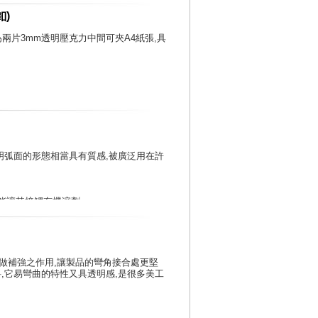
釦)
為兩片3mm透明壓克力中間可夾A4紙張,具
明弧面的形態相當具有質感,被廣泛用在許
不能讓其接觸有機溶劑。
護紙擦破
棉布沾肥皂水，不可用硬物乾擦表面，否則表
做補強之作用,讓製品的彎角接合處更堅
,它易彎曲的特性又具透明感,是很多美工