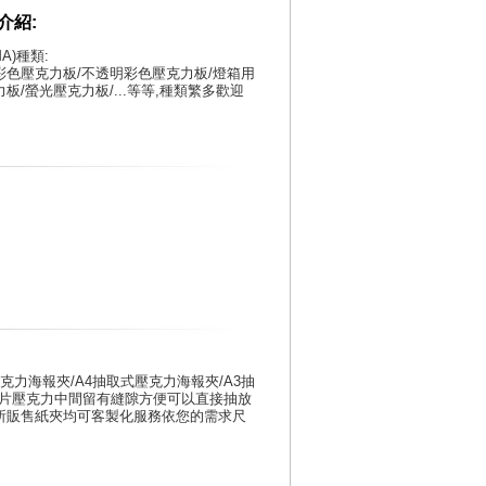
)介紹:
A)種類:
彩色壓克力板/不透明彩色壓克力板/燈箱用
板/螢光壓克力板/...等等,種類繁多歡迎
克力海報夾/A4抽取式壓克力海報夾/A3抽
片壓克力中間留有縫隙方便可以直接抽放
司所販售紙夾均可客製化服務依您的需求尺