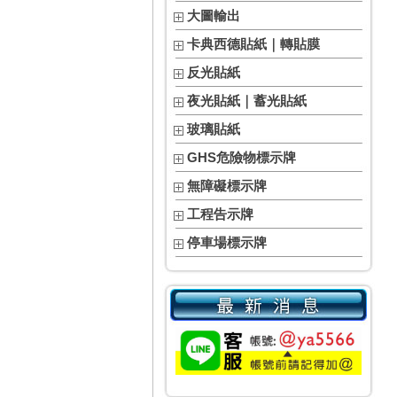
大圖輸出
卡典西德貼紙｜轉貼膜
反光貼紙
夜光貼紙｜蓄光貼紙
玻璃貼紙
GHS危險物標示牌
無障礙標示牌
工程告示牌
停車場標示牌