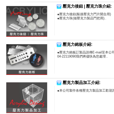
1. 建築模型
2. 壓克力製品補強
壓克力後鈕 | 壓克力珠介紹:
3. 美工設計用材
4. 花藝設計用材..
●壓克力後鈕(黏接壓克力門片開合用)
●壓克力珠(做壓克力製品門把用)..
壓克力銘板介紹:
●壓克力銘板訂製品請傳E-mail至本公司信箱j
04-22119090我們將儘快為您處理..
壓克力製品加工介紹:
●本公司製作各種壓克力製品加工歡迎詢