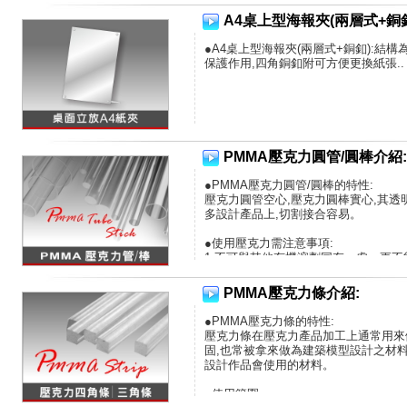
A4桌上型海報夾(兩層式+銅
●A4桌上型海報夾(兩層式+銅釦):結構
保護作用,四角銅釦附可方便更換紙張..
PMMA壓克力圓管/圓棒介紹:
●PMMA壓克力圓管/圓棒的特性:
壓克力圓管空心,壓克力圓棒實心,其透
多設計產品上,切割接合容易。
●使用壓克力需注意事項:
1.不可與其他有機溶劑同存一處，更
2.運輸過程中，不能將板面保護膜或保
3.不能在溫度超過85℃的環境下使用。
PMMA壓克力條介紹:
4.清潔時只須用1%的肥皂水，用軟
面很容易被擦傷。
●PMMA壓克力條的特性:
壓克力條在壓克力產品加工上通常用來
●使用範圍:
固,也常被拿來做為建築模型設計之材料
1. 建築裝潢、各類家具材料
設計作品會使用的材料。
2. 燈飾、花器
3. 模型設計..
●使用範圍: