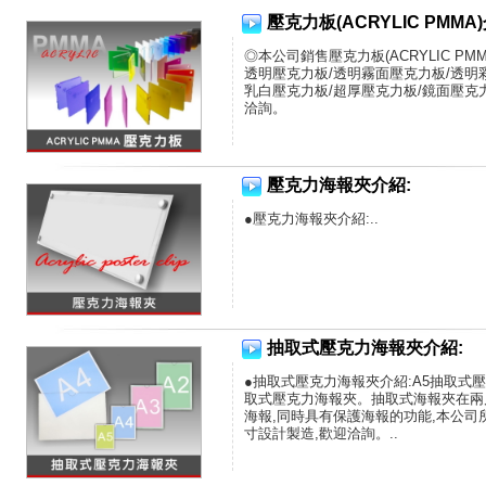
壓克力板(ACRYLIC PMMA
◎本公司銷售壓克力板(ACRYLIC PMM
透明壓克力板/透明霧面壓克力板/透明
乳白壓克力板/超厚壓克力板/鏡面壓克力
洽詢。
●使用範圍:
1. 建築裝潢、各類家具材料
壓克力海報夾介紹:
2. 門窗燈罩、採光板之材料
3. 機械覆罩、電器刻度板、絕緣零件
●壓克力海報夾介紹:..
4. 廣告招牌美術照明材料..
抽取式壓克力海報夾介紹:
●抽取式壓克力海報夾介紹:A5抽取式壓
取式壓克力海報夾。抽取式海報夾在兩
海報,同時具有保護海報的功能,本公
寸設計製造,歡迎洽詢。..