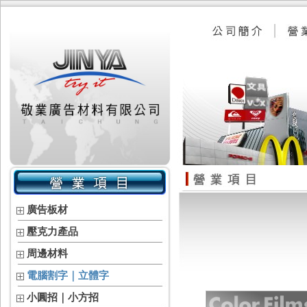
廣告板材
壓克力產品
周邊材料
電腦割字｜立體字
小圓招｜小方招