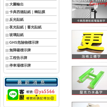
大圖輸出
卡典西德貼紙｜轉貼膜
反光貼紙
夜光貼紙｜蓄光貼紙
玻璃貼紙
GHS危險物標示牌
無障礙標示牌
工程告示牌
停車場標示牌