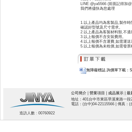
LINE:@ya5566 (前面記得加@
我們將儘快為您處理
1.以上產品均為客製品,製作時
確認好型號及尺寸需求。
2.以上產品為客製材料類,不
3.以上報價不含安裝費用。
4.以上報價不含運費,如需運
5.以上報價為未稅價,如需發票
無障礙標誌 詢價單下載：SF10
公司簡介
|
營業項目
|
成品展示
|
最
地址：401台中市東區旱溪東路一段20
電話：(台中)04-22115566 | 傳真：(台
造訪人數 : 00760922