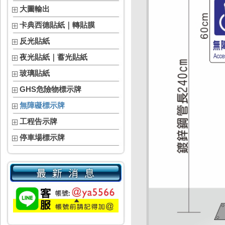
大圖輸出
卡典西德貼紙｜轉貼膜
反光貼紙
夜光貼紙｜蓄光貼紙
玻璃貼紙
GHS危險物標示牌
無障礙標示牌
工程告示牌
停車場標示牌