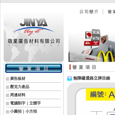
無障礙通路立牌目錄
廣告板材
壓克力產品
周邊材料
電腦割字｜立體字
小圓招｜小方招