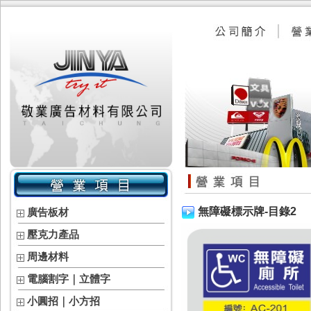
無障礙標示牌-目錄2
廣告板材
壓克力產品
周邊材料
電腦割字｜立體字
小圓招｜小方招