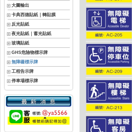
大圖輸出
卡典西德貼紙｜轉貼膜
反光貼紙
夜光貼紙｜蓄光貼紙
玻璃貼紙
GHS危險物標示牌
無障礙標示牌
工程告示牌
停車場標示牌