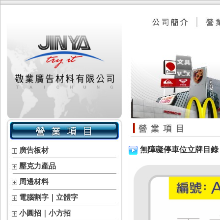
無障礙停車位立牌目錄
廣告板材
壓克力產品
周邊材料
電腦割字｜立體字
小圓招｜小方招