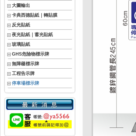
大圖輸出
卡典西德貼紙｜轉貼膜
反光貼紙
夜光貼紙｜蓄光貼紙
玻璃貼紙
GHS危險物標示牌
無障礙標示牌
工程告示牌
停車場標示牌