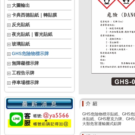
大圖輸出
卡典西德貼紙｜轉貼膜
反光貼紙
夜光貼紙｜蓄光貼紙
玻璃貼紙
GHS危險物標示牌
無障礙標示牌
工程告示牌
停車場標示牌
GHS危險物標示貼紙、GHS
水貼紙、GHS壓克力牌、G
大類危害運輸圖式鋁牌