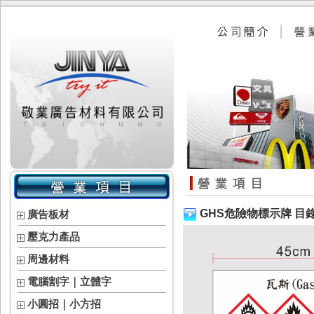
GHS危險物標示牌 目錄
廣告板材
壓克力產品
周邊材料
電腦割字｜立體字
小圓招｜小方招