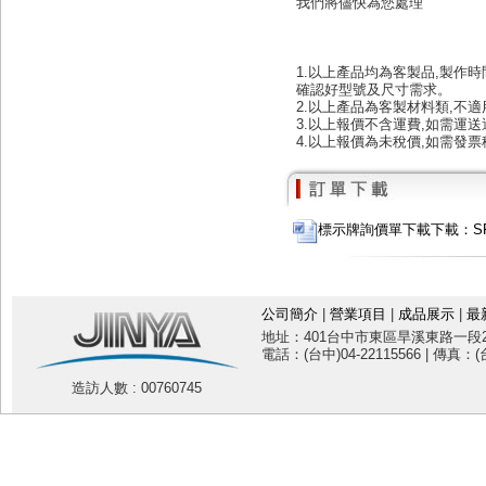
我們將儘快為您處理
1.以上產品均為客製品,製作時
確認好型號及尺寸需求。
2.以上產品為客製材料類,不
3.以上報價不含運費,如需運
4.以上報價為未稅價,如需發票
標示牌詢價單下載下載：SF10
公司簡介
|
營業項目
|
成品展示
|
最
地址：401台中市東區旱溪東路一段20
電話：(台中)04-22115566 | 傳真：(台
造訪人數 : 00760745