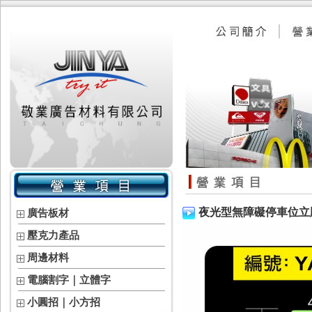
夜光型無障礙停車位立
廣告板材
壓克力產品
周邊材料
電腦割字｜立體字
小圓招｜小方招