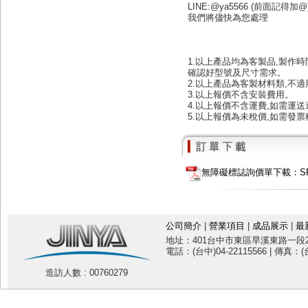
LINE:@ya5566 (前面記得加@
我們將儘快為您處理
1.以上產品均為客製品,製作時
確認好型號及尺寸需求。
2.以上產品為客製材料類,不
3.以上報價不含安裝費用。
4.以上報價不含運費,如需運
5.以上報價為未稅價,如需發票
無障礙標誌詢價單下載：SF10
公司簡介
|
營業項目
|
成品展示
|
最
地址：401台中市東區旱溪東路一段20
電話：(台中)04-22115566 | 傳真：(台
造訪人數 : 00760279