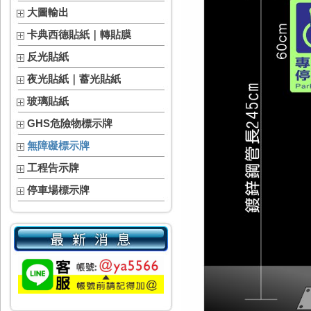
大圖輸出
卡典西德貼紙｜轉貼膜
反光貼紙
夜光貼紙｜蓄光貼紙
玻璃貼紙
GHS危險物標示牌
無障礙標示牌
工程告示牌
停車場標示牌