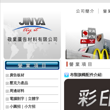
布類旗幟配件介紹:
廣告板材
壓克力產品
周邊材料
電腦割字｜立體字
小圓招｜小方招