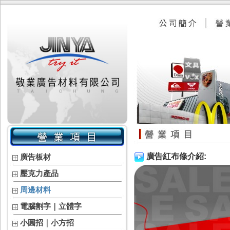
廣告紅布條介紹:
廣告板材
壓克力產品
周邊材料
電腦割字｜立體字
小圓招｜小方招