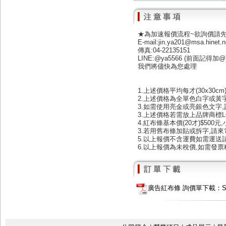
★為加速報價流程~欲詢價請
E-mail:jin.ya201@msa.hinet.n
傳真:04-22135151
LINE:@ya5566 (前面記得加@
我們將儘快為您處理
1.上述價格平均每才(30x30
2.上述價格為全單色白字或黃字
3.如需使用亮金或亮銀色文字,請
3.上述價格若需放上品牌商標L
4.紅布條基本價(20才)$50
3.若用舊布條加貼或拆字,請來電
5.以上報價不含運費如需運送
6.以上報價為未稅價,如需發票
廣告紅布條 詢價單下載：SF10