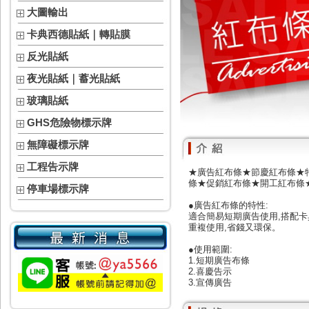
大圖輸出
卡典西德貼紙｜轉貼膜
反光貼紙
夜光貼紙｜蓄光貼紙
玻璃貼紙
GHS危險物標示牌
無障礙標示牌
工程告示牌
★廣告紅布條★節慶紅布條★
條★促銷紅布條★開工紅布條
停車場標示牌
●廣告紅布條的特性:
適合簡易短期廣告使用,搭配
重複使用,省錢又環保。
●使用範圍:
1.短期廣告布條
2.喜慶告示
3.宣傳廣告