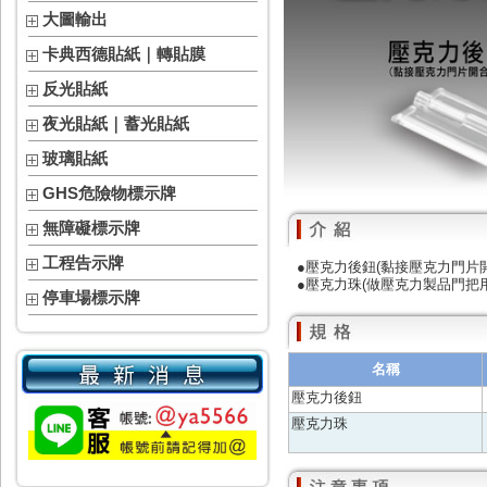
大圖輸出
卡典西德貼紙｜轉貼膜
反光貼紙
夜光貼紙｜蓄光貼紙
玻璃貼紙
GHS危險物標示牌
無障礙標示牌
工程告示牌
●壓克力後鈕(黏接壓克力門片
●壓克力珠(做壓克力製品門把用
停車場標示牌
名稱
壓克力後鈕
壓克力珠