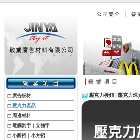
壓克力後鈕 | 壓克力珠
廣告板材
壓克力產品
周邊材料
電腦割字｜立體字
小圓招｜小方招