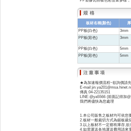
PP塑膠瓦楞板色彩豐富多樣
板材名稱(顏色)
厚
PP板(白色)
3mm
PP板(彩色)
3mm
PP板(白色)
5mm
PP板(彩色)
5mm
★為加速報價流程~欲詢價請
E-mail:jin.ya201@msa.hinet.n
傳真:04-22135151
LINE:@ya5566 (前面記得加@
我們將儘快為您處理
1.本公司販售之板材均可依您要
2.板材一般裁切方式為鋸板裁切
3.以上板材不一定都有庫存,
4.如需運送各地運送費用請來