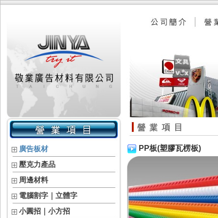
PP板(塑膠瓦楞板)
廣告板材
壓克力產品
周邊材料
電腦割字｜立體字
小圓招｜小方招