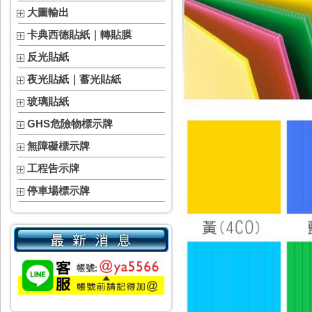
大圖輸出
卡典西德貼紙｜轉貼膜
反光貼紙
夜光貼紙｜蓄光貼紙
玻璃貼紙
GHS危險物標示牌
無障礙標示牌
工程告示牌
停車場標示牌