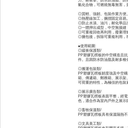
力、耐衝擊、防水防油脂、防
氫化合物，可燃燒無毒無害，
◎質輕、強韌、包裝作業方便
◎熱壓線加工，捆摺固定容易
◎防止水漬、油污，耐化學品
◎一體押出成型，中空無接縫
◎可重複回收再利用，廢棄理
◎捆包後，拆除可重複利用，
●使用範圍:
◎緩衝保護類/
PP塑膠瓦楞板的中空構造且
件。且因防水防油脂及耐多種
◎搬運包裝類/
PP塑膠瓦楞板韌度強及中空
箱、傳遞箱、郵務箱、展示架
可荷重的特性，為極佳的包裝
◎展示廣告類/
PP塑膠瓦楞板表面平整，經
色，適合作為室內戶外之展示
◎畜牧保溫類/
PP塑膠瓦楞板具有保溫隔熱
◎文具美工類/