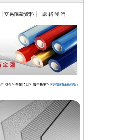
>
>
>
公司簡介
營業項目
廣告板材
PS彩繪板(晶晶板)