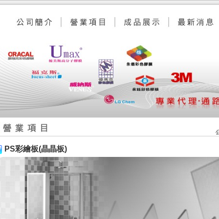
PS彩繪板(晶晶板)