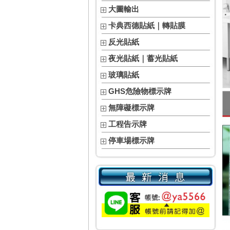
大圖輸出
卡典西德貼紙｜轉貼膜
反光貼紙
夜光貼紙｜蓄光貼紙
玻璃貼紙
GHS危險物標示牌
無障礙標示牌
工程告示牌
停車場標示牌