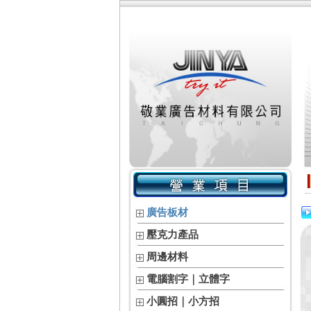
廣告板材
壓克力產品
周邊材料
電腦割字｜立體字
小圓招｜小方招