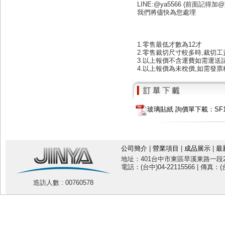
LINE:@ya5566 (前面記得加@
我們將儘快為您處理
1.零售最低才數為12才
2.零售裁切尺寸較多時,裁切工
3.以上報價不含運費如需運送
4.以上報價為未稅價,如需發票
玻璃貼紙 詢價單下載：SF102
公司簡介
|
營業項目
|
成品展示
|
最
地址：401台中市東區旱溪東路一段20
電話：(台中)04-22115566 | 傳真：(台
造訪人數 : 00760578