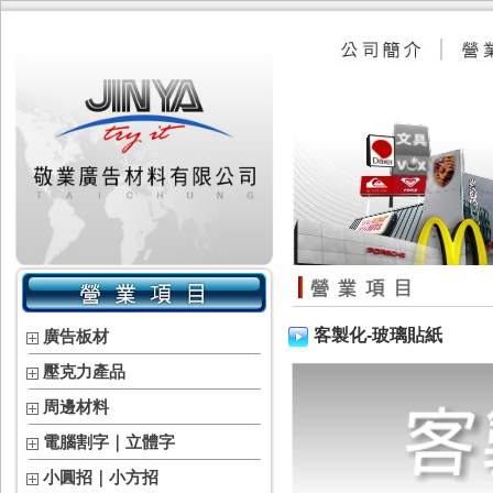
客製化-玻璃貼紙
廣告板材
壓克力產品
周邊材料
電腦割字｜立體字
小圓招｜小方招