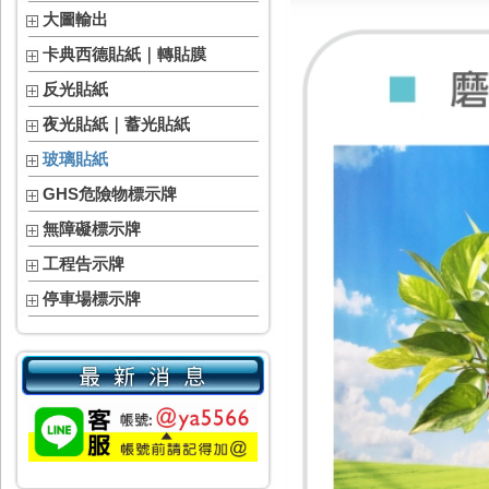
大圖輸出
卡典西德貼紙｜轉貼膜
反光貼紙
夜光貼紙｜蓄光貼紙
玻璃貼紙
GHS危險物標示牌
無障礙標示牌
工程告示牌
停車場標示牌